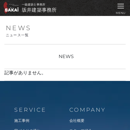
坂井建築事務所 ｜
一級建築士事務所
坂井建築事務所
MENU
N
E
W
S
ニ
ュ
ー
ス
一
覧
NEWS
記事がありません。
SERVICE
COMPANY
施工事例
会社概要